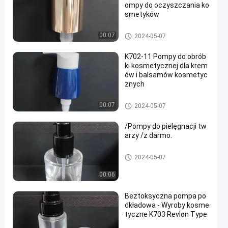
ompy do oczyszczania ko
smetyków
Pompy do zabiegów kosmetyc
00:07
2024-05-07
znych
K702-11 Pompy do obrób
ki kosmetycznej dla krem
ów i balsamów kosmetyc
znych
Pompy do zabiegów kosmetyc
00:07
2024-05-07
znych
/Pompy do pielęgnacji tw
arzy /z darmo.
Pompy do zabiegów kosmetyc
2024-05-07
znych
00:06
Beztoksyczna pompa po
dkładowa - Wyroby kosme
tyczne K703 Revlon Type