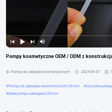
Pompy kosmetyczne OEM / ODM z konstrukcj
Pompy do zabiegów kosmetycznych
2024-05-07
#
Pompy do zabiegów kosmetycznych 24 mm
#
szczelne pompy
#
biała pompa zabiegowa 24 mm