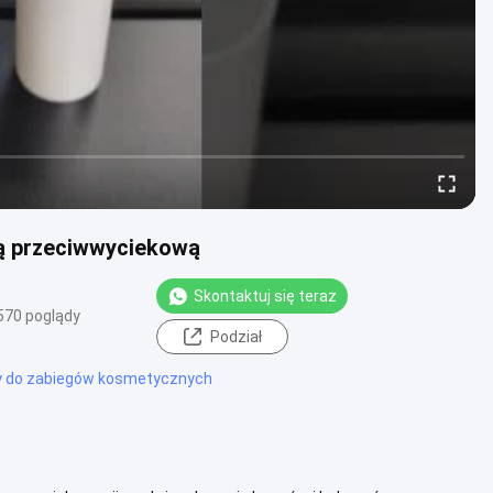
ą przeciwwyciekową
Skontaktuj się teraz
570 poglądy
Podział
 do zabiegów kosmetycznych