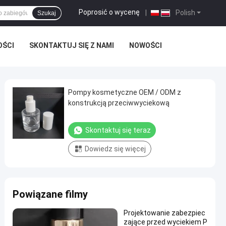
Poprosić o wycenę
|
Polish
Szukaj
OŚCI
SKONTAKTUJ SIĘ Z NAMI
NOWOŚCI
Pompy kosmetyczne OEM / ODM z
konstrukcją przeciwwyciekową
Skontaktuj się teraz
Dowiedz się więcej
Powiązane filmy
Projektowanie zabezpiec
zające przed wyciekiem P