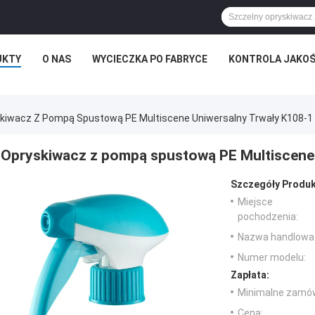
UKTY
O NAS
WYCIECZKA PO FABRYCE
KONTROLA JAKOŚ
kiwacz Z Pompą Spustową PE Multiscene Uniwersalny Trwały K108-1
Opryskiwacz z pompą spustową PE Multiscene 
Szczegóły Produk
Miejsce
pochodzenia:
Nazwa handlowa
Numer modelu:
Zapłata:
Minimalne zamów
Cena: