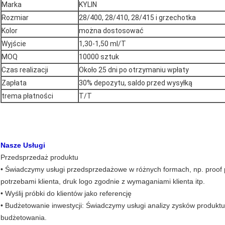
Marka
KYLIN
Rozmiar
28/400, 28/410, 28/415 i grzechotka
Kolor
można dostosować
Wyjście
1,30-1,50 ml/T
MOQ
10000 sztuk
Czas realizacji
Około 25 dni po otrzymaniu wpłaty
Zapłata
30% depozytu, saldo przed wysyłką
trema płatności
T/T
Nasze Usługi
Przedsprzedaż produktu
• Świadczymy usługi przedsprzedażowe w różnych formach, np. proof 
potrzebami klienta, druk logo zgodnie z wymaganiami klienta itp.
• Wyślij próbki do klientów jako referencję
• Budżetowanie inwestycji: Świadczymy usługi analizy zysków produkt
budżetowania.