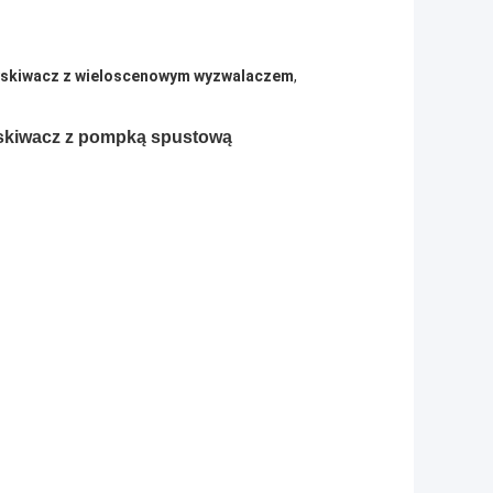
yskiwacz z wieloscenowym wyzwalaczem
,
yskiwacz z pompką spustową