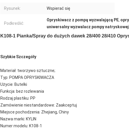
Rysunek:
Wspierać się
Opryskiwacz z pompą wyzwalającą PE
,
opr
Podkreślić:
uniwersalny wyzwalacz pompy natryskowej
K108-1 Pianka/Spray do dużych dawek 28/400 28/410 Opr
Szybkie Szczegóły
Materiał: tworzywo sztuczne;
Typ: POMPA OPRYSKIWACZA
Użycie: Butelki
Funkcja: bez rozlewania
Rodzaj plastiku: PP
Zamówienie niestandardowe: Zaakceptuj
Miejsce pochodzenia: Zhejiang, Chiny
Nazwa marki: KYLIN
Numer modelu: K108-1