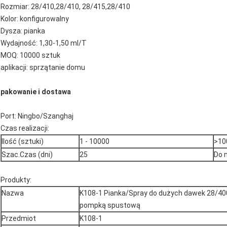
Rozmiar: 28/410,28/410, 28/415,28/410
Kolor: konfigurowalny
Dysza: pianka
Wydajność: 1,30-1,50 ml/T
MOQ: 10000 sztuk
aplikacji: sprzątanie domu
pakowanie i dostawa
Port: Ningbo/Szanghaj
Czas realizacji:
Ilość (sztuki)
1 - 10000
>10
Szac.Czas (dni)
25
Do 
Produkty:
Nazwa
K108-1 Pianka/Spray do dużych dawek 28/40
pompką spustową
Przedmiot
K108-1