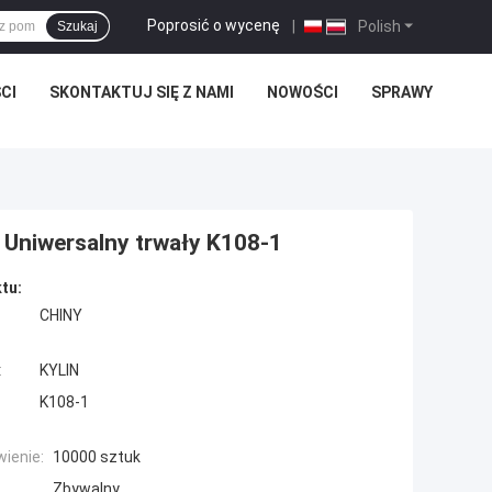
Poprosić o wycenę
|
Polish
Szukaj
CI
SKONTAKTUJ SIĘ Z NAMI
NOWOŚCI
SPRAWY
Uniwersalny trwały K108-1
tu:
CHINY
:
KYLIN
K108-1
ienie:
10000 sztuk
Zbywalny