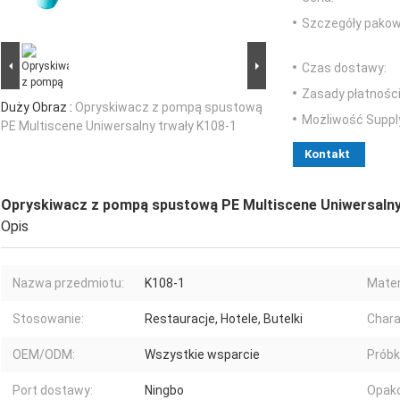
Szczegóły pakow
Czas dostawy:
Zasady płatności
Duży Obraz :
Opryskiwacz z pompą spustową
Możliwość Suppl
PE Multiscene Uniwersalny trwały K108-1
Kontakt
Opryskiwacz z pompą spustową PE Multiscene Uniwersalny
Opis
Nazwa przedmiotu:
K108-1
Mater
Stosowanie:
Restauracje, Hotele, Butelki
Chara
OEM/ODM:
Wszystkie wsparcie
Próbki
Port dostawy:
Ningbo
Opak