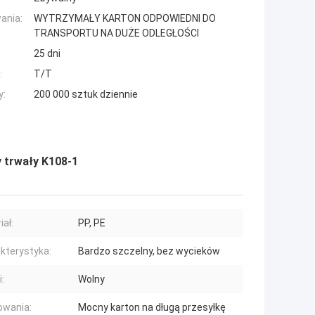
ania:
WYTRZYMAŁY KARTON ODPOWIEDNI DO
TRANSPORTU NA DUŻE ODLEGŁOŚCI
25 dni
:
T/T
y:
200 000 sztuk dziennie
 trwały K108-1
iał:
PP, PE
kterystyka:
Bardzo szczelny, bez wycieków
:
Wolny
owania:
Mocny karton na długą przesyłkę