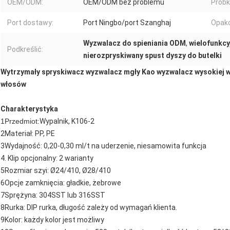
OEM/ODM:
OEM/ODM bez problemu
Próbki
Port dostawy:
Port Ningbo/port Szanghaj
Opak
Wyzwalacz do spieniania ODM
,
wielofunkcy
Podkreślić:
nierozpryskiwany spust dyszy do butelki
Wytrzymały spryskiwacz wyzwalacz mgły Kao wyzwalacz wysokiej w
włosów
Charakterystyka
1Przedmiot:
Wypalnik, K106-2
2Materiał: PP, PE
3Wydajność: 0,20-0,30 ml/t na uderzenie, niesamowita funkcja
4. Klip opcjonalny: 2 warianty
5Rozmiar szyi: Ø24/410, Ø28/410
6Opcje zamknięcia: gładkie, żebrowe
7Sprężyna: 304SST lub 316SST
8Rurka: DIP rurka, długość zależy od wymagań klienta.
9Kolor: każdy kolor jest możliwy