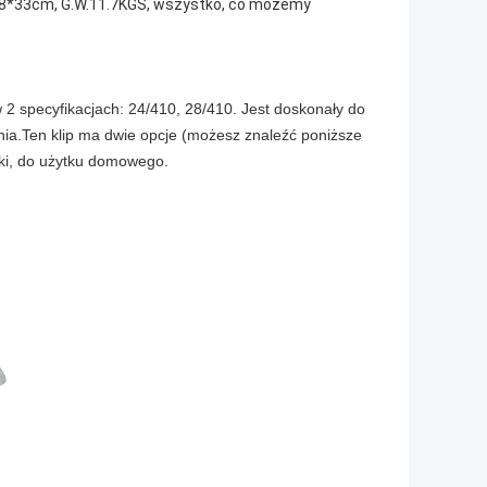
*38*33cm, G.W.11.7KGS, wszystko, co możemy
2 specyfikacjach: 24/410, 28/410. Jest doskonały do
nia.Ten klip ma dwie opcje (możesz znaleźć poniższe
yki, do użytku domowego.