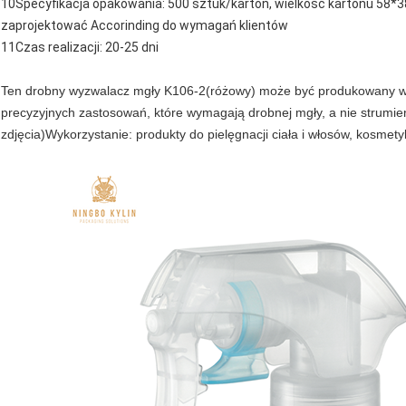
10Specyfikacja opakowania: 500 sztuk/karton, wielkość kartonu 58
zaprojektować Accorinding do wymagań klientów
11Czas realizacji: 20-25 dni
Ten drobny wyzwalacz mgły K106-2
(różowy) może być produkowany w 
precyzyjnych zastosowań, które wymagają drobnej mgły, a nie strumie
zdjęcia)Wykorzystanie: produkty do pielęgnacji ciała i włosów, kosmet