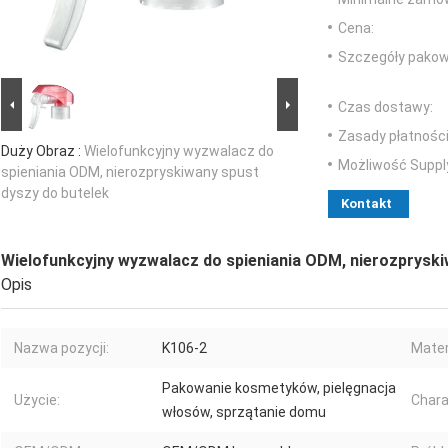
Cena:
Szczegóły pakow
Czas dostawy:
Zasady płatności
Duży Obraz :
Wielofunkcyjny wyzwalacz do
Możliwość Suppl
spieniania ODM, nierozpryskiwany spust
dyszy do butelek
Kontakt
Wielofunkcyjny wyzwalacz do spieniania ODM, nierozpryski
Opis
Nazwa pozycji:
K106-2
Mater
Pakowanie kosmetyków, pielęgnacja
Użycie:
Chara
włosów, sprzątanie domu