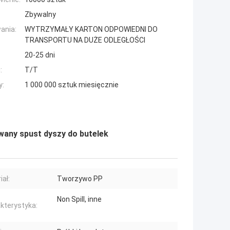
Zbywalny
ania:
WYTRZYMAŁY KARTON ODPOWIEDNI DO
TRANSPORTU NA DUŻE ODLEGŁOŚCI
20-25 dni
:
T/T
y:
1 000 000 sztuk miesięcznie
wany spust dyszy do butelek
iał:
Tworzywo PP
Non Spill, inne
kterystyka: