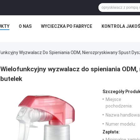
UKTY
O NAS
WYCIECZKA PO FABRYCE
KONTROLA JAKOŚ
funkcyjny Wyzwalacz Do Spieniania ODM, Nierozpryskiwany Spust Dys
Wielofunkcyjny wyzwalacz do spieniania ODM,
butelek
Szczegóły Produk
Miejsce
pochodzenia:
Nazwa handlowa
Numer modelu:
Zapłata:
Minimalne zamów