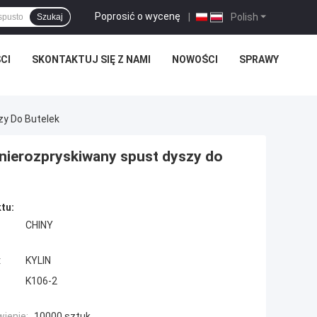
Poprosić o wycenę
|
Polish
Szukaj
CI
SKONTAKTUJ SIĘ Z NAMI
NOWOŚCI
SPRAWY
zy Do Butelek
 nierozpryskiwany spust dyszy do
tu:
CHINY
:
KYLIN
K106-2
ienie:
10000 sztuk