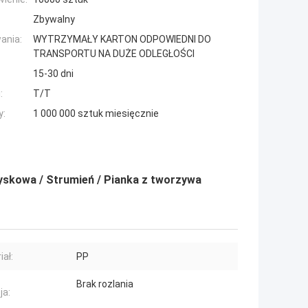
Zbywalny
ania:
WYTRZYMAŁY KARTON ODPOWIEDNI DO
TRANSPORTU NA DUŻE ODLEGŁOŚCI
15-30 dni
:
T/T
y:
1 000 000 sztuk miesięcznie
skowa / Strumień / Pianka z tworzywa
iał:
PP
Brak rozlania
ja: