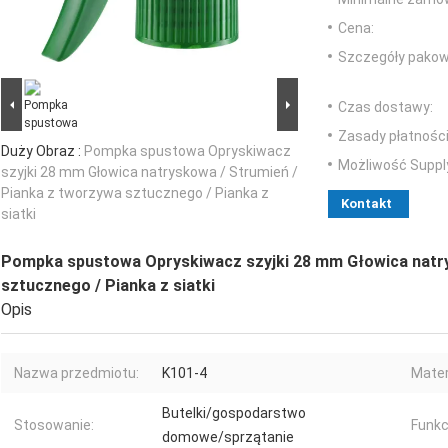
Cena:
Szczegóły pakow
Czas dostawy:
Zasady płatności
Duży Obraz :
Pompka spustowa Opryskiwacz
Możliwość Suppl
szyjki 28 mm Głowica natryskowa / Strumień /
Pianka z tworzywa sztucznego / Pianka z
Kontakt
siatki
Pompka spustowa Opryskiwacz szyjki 28 mm Głowica natry
sztucznego / Pianka z siatki
Opis
Nazwa przedmiotu:
K101-4
Mater
Butelki/gospodarstwo
Stosowanie:
Funkc
domowe/sprzątanie