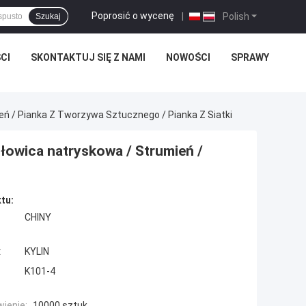
Poprosić o wycenę
|
Polish
Szukaj
CI
SKONTAKTUJ SIĘ Z NAMI
NOWOŚCI
SPRAWY
 / Pianka Z Tworzywa Sztucznego / Pianka Z Siatki
owica natryskowa / Strumień /
tu:
CHINY
:
KYLIN
K101-4
ienie:
10000 sztuk