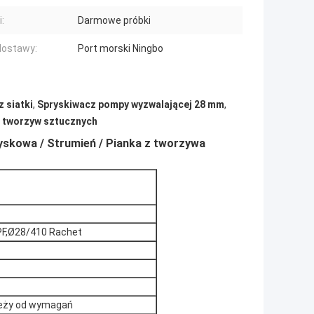
:
Darmowe próbki
dostawy:
Port morski Ningbo
 siatki
,
Spryskiwacz pompy wyzwalającej 28 mm
,
z tworzyw sztucznych
skowa / Strumień / Pianka z tworzywa
PF,Ø28/410 Rachet
zależy od wymagań