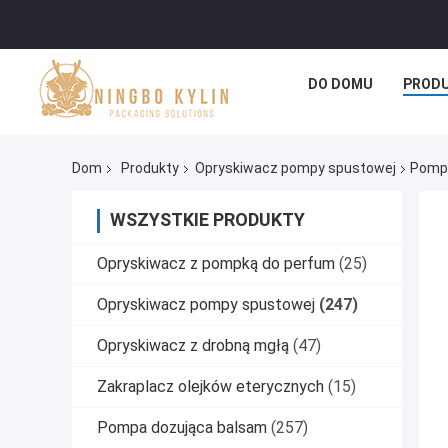
DO DOMU
PROD
Dom
Produkty
Opryskiwacz pompy spustowej
Pompk
WSZYSTKIE PRODUKTY
Opryskiwacz z pompką do perfum
(25)
Opryskiwacz pompy spustowej
(247)
Opryskiwacz z drobną mgłą
(47)
Zakraplacz olejków eterycznych
(15)
Pompa dozująca balsam
(257)