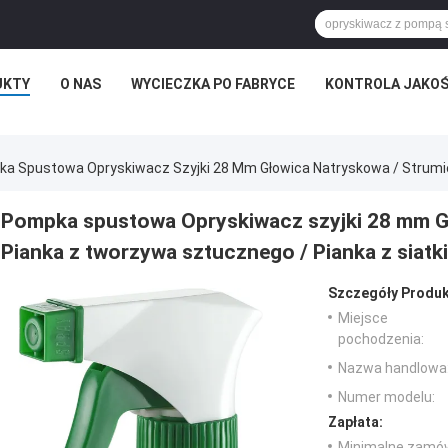
UKTY
O NAS
WYCIECZKA PO FABRYCE
KONTROLA JAKOŚ
a Spustowa Opryskiwacz Szyjki 28 Mm Głowica Natryskowa / Strumień
Pompka spustowa Opryskiwacz szyjki 28 mm Gł
Pianka z tworzywa sztucznego / Pianka z siatki
Szczegóły Produk
Miejsce
pochodzenia:
Nazwa handlowa
Numer modelu:
Zapłata:
Minimalne zamów