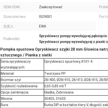
OEM/ODM:
Zaakceptować
Próbki
Orzecznictwo:
ISO9001
Port 
负责人:
EWA
Spryskiwacz pompy wywołującej pęknięcie z
Podkreślić:
Spryskiwacz pompy wyzwalającej z pianki 
Pompka spustowa Opryskiwacz szyjki 28 mm Głowica natry
sztucznego / Pianka z siatki
Seria opryskiwaczy
Opryskiwacz spustowy, K101-4
wyzwalających:
Materiał:
Tworzywo PP
Rozmiar szyi:
28/400, Ø28/410, 28/413, Ø28/415, 28/B
Szybkość rozładowania:
0,65-0,85 ml/T
Opcje zamknięcia:
Gładka, Żebrowana
Wiosna:
304SS, 316SS
Rura:
Rurka DIP w kształcie litery V, długość 