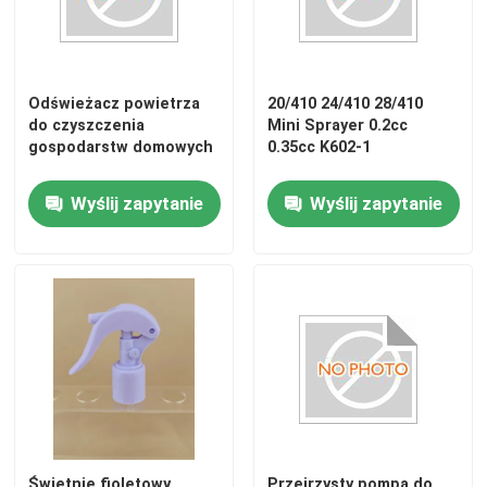
Wycieczka po fabryce
Odświeżacz powietrza
20/410 24/410 28/410
do czyszczenia
Mini Sprayer 0.2cc
Kontrola jakości
gospodarstw domowych
0.35cc K602-1
Skontaktuj się z nami
Wyślij zapytanie
Wyślij zapytanie
Nowości
Sprawy
Opryskiwacz z pompką do perfum
Opryskiwacz pompy spustowej
Świetnie fioletowy
Przejrzysty pompa do